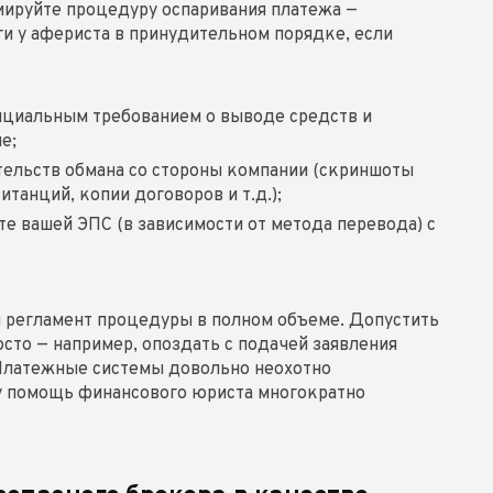
иируйте процедуру оспаривания платежа —
ги у афериста в принудительном порядке, если
ициальным требованием о выводе средств и
е;
ельств обмана со стороны компании (скриншоты
итанций, копии договоров и т.д.);
те вашей ЭПС (в зависимости от метода перевода) с
вы регламент процедуры в полном объеме. Допустить
сто — например, опоздать с подачей заявления
 Платежные системы довольно неохотно
у помощь финансового юриста многократно