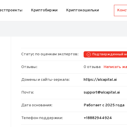
естпроекты
Криптобиржи
Криптокошельки
Статус по оценкам экспертов:
Подтвержденный м
Отзывы:
0 отзыва
Написать ж
Домены и сайты-зеркала:
https://alcapital.ai
Почта:
support@alcapital.ai
Дата основания:
Работает с 2025 года
Телефон поддержки:
+18882944924