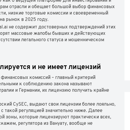
бе как о ведущей платформе для инвестирования и
ерам отрасли и обещает большой выбор финансовых
ти, низкие торговые комиссии и своевременный
на рынок в 2025 году.
tal.ai не содержит достоверных подтверждений этих
оворят массовые жалобы бывших и действующих
отсутствии легального статуса и мошенническом
гулируется и не имеет лицензий
 финансовых комиссий – главный критерий
тельными к соблюдению закона называют
тралии и Германии, их лицензию получить крайне
прский CySEC, выдают свои лицензии более лояльно,
 с такой регуляцией значительно ниже. Далее
й зоны, которые лицензируют практически всех,
скажем, регулятора из Вануату, вообще не