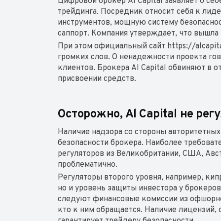
Цифровой брокер Al Capital заявляет о се
трейдинга. Посредник относит себя к лид
инструментов, мощную систему безопаснос
саппорт. Компания утверждает, что вышла 
При этом официальный сайт https://alcapi
громких слов. О ненадежности проекта г
клиентов. Брокера Al Capital обвиняют в 
присвоении средств.
Осторожно, Al Capital не ре
Наличие надзора со стороны авторитетных
безопасности брокера. Наиболее требова
регуляторов из Великобритании, США, Авс
проблематично.
Регуляторы второго уровня, например, ки
но и уровень защиты инвестора у брокеров
следуют финансовые комиссии из офшорно
кто к ним обращается. Наличие лицензий, 