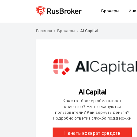
Брокеры
Инв
Главная
Брокеры
Al Capital
Al Capital
Как этот брокер обманывает
клиентов? На что жалуются
пользователи? Как вернуть деньги?
Подробно ответит служба поддержки
Начать возврат средств