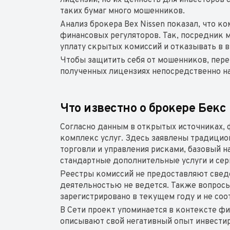
лицензии, но их ценность для инвесторов
таких бумаг много мошенников.
Анализ брокера Bex Nissen показал, что к
финансовых регуляторов. Так, посредник 
уплату скрытых комиссий и отказывать в 
Чтобы защитить себя от мошенников, пере
полученных лицензиях непосредственно на
Что известно о брокере Бекс
Согласно данным в открытых источниках,
комплекс услуг. Здесь заявлены традици
торговли и управления рисками, базовый н
стандартные дополнительные услуги и се
Реестры комиссий не предоставляют сведен
деятельностью не ведется. Также вопросы 
зарегистрировано в текущем году и не со
В Сети проект упоминается в контексте ф
описывают свой негативный опыт инвестир