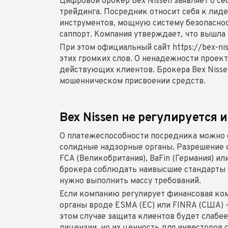
Цифровой брокер Bex Nissen заявляет о с
трейдинга. Посредник относит себя к лид
инструментов, мощную систему безопаснос
саппорт. Компания утверждает, что вышла 
При этом официальный сайт https://bex-n
этих громких слов. О ненадежности проек
действующих клиентов. Брокера Bex Nissen
мошенническом присвоении средств.
Bex Nissen не регулируется 
О платежеспособности посредника можно 
солидные надзорные органы. Разрешение о
FCA (Великобритания), BaFin (Германия) и
брокера соблюдать наивысшие стандарты 
нужно выполнить массу требований.
Если компанию регулирует финансовая ком
органы вроде ESMA (ЕС) или FINRA (США) 
этом случае защита клиентов будет слаб