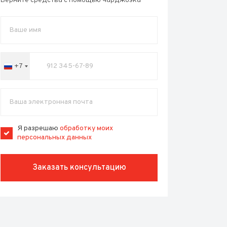
Верните средства с помощью чарджбэка
+7
Russia
+7
Я разрешаю
обработку моих
персональных данных
Заказать консультацию