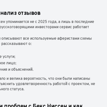
анализ отзывов
н упоминается не с 2025 года, а лишь в последние
 русскоговорящими инвесторами сервис работает
м описывают все используемые аферистами схемы
и рассказывают о:
 услуги;
ное лицо;
ния и объяснений.
ло и велика вероятность, что они были написаны
бъяснить удовлетворенность работой с проектом, не
ого статуса.
 проблем с Бекс Ниссен и как