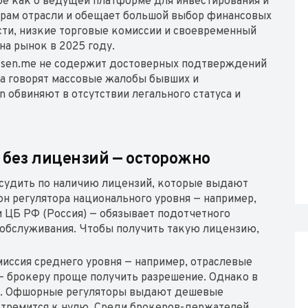
ебе как о ведущей платформе для инвестирования и
ерам отрасли и обещает большой выбор финансовых
ти, низкие торговые комиссии и своевременный
на рынок в 2025 году.
issen.me не содержит достоверных подтверждений
та говорят массовые жалобы бывших и
 обвиняют в отсутствии легального статуса и
и без лицензий — осторожно
судить по наличию лицензий, которые выдают
н регулятора национального уровня — например,
ли ЦБ РФ (Россия) — обязывает подотчетного
обслуживания. Чтобы получить такую лицензию,
иссия среднего уровня — например, отраслевые
— брокеру проще получить разрешение. Однако в
ее. Офшорные регуляторы выдают дешевые