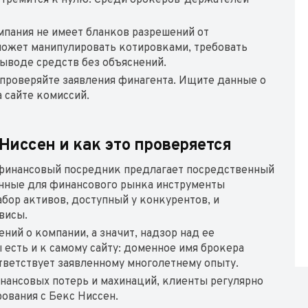
 стремится к нулю. Среди брокеров-держателей
омпания не имеет бланков разрешений от
может манипулировать котировками, требовать
выводе средств без объяснений.
проверяйте заявления финагента. Ищите данные о
 сайте комиссий.
 Ниссен и как это проверяется
 финансовый посредник предлагает посредственный
онные для финансового рынка инструменты
абор активов, доступный у конкурентов, и
рвисы.
ий о компании, а значит, надзор над ее
есть и к самому сайту: доменное имя брокера
ответствует заявленному многолетнему опыту.
инансовых потерь и махинаций, клиенты регулярно
ования с Бекс Ниссен.