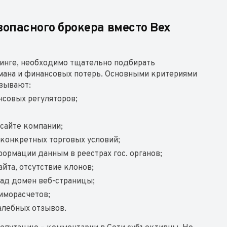
опасного брокера вместо Bex
динге, необходимо тщательно подбирать
мана и финансовых потерь. Основными критериями
азывают:
нсовых регуляторов;
;
сайте компании;
 конкретных торговых условий;
формации данным в реестрах гос. органов;
йта, отсутствие клонов;
зад домен веб-страницы;
иморасчетов;
алебных отзывов.