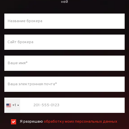
ней
+1
United
States
+1
Я разрешаю
обработку моих персональных данных