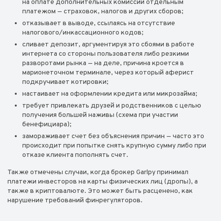
на оплате дополнительных комиссий отдельным
платежом — страховок, налогов и других сборов;
отказывает в выводе, ссылаясь на отсутствие
налогового/инкассационного кодов;
сливает депозит, аргументируя это сбоями в работе
интернета со стороны пользователя либо резкими
разворотами рынка — на деле, причина кроется в
марионеточном терминале, через который аферист
подкручивает котировки;
настаивает на оформлении кредита или микрозайма;
требует привлекать друзей и родственников с целью
получения большей наживы (схема при участии
бенефициара);
замораживает счет без объяснения причин — часто это
происходит при попытке снять крупную сумму либо при
отказе клиента пополнять счет.
Также отмечены случаи, когда брокер Garlpy принимал
платежи инвесторов на карты физических лиц (дропы), а
также в криптовалюте. Это может быть расценено, как
нарушение требований финрегуляторов.