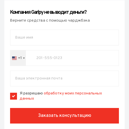
Компания Garlpy не выводит деньги?
Верните средства с помощью чарджбэка
+1
United
States
+1
Я разрешаю
обработку моих персональных
данных
Заказать консультацию