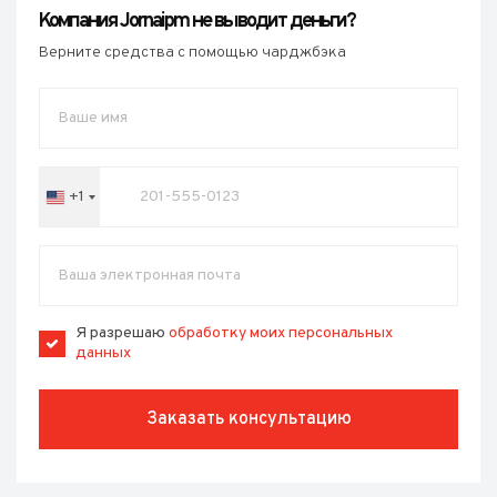
Компания Jornaipm не выводит деньги?
Верните средства с помощью чарджбэка
+1
United
States
+1
Я разрешаю
обработку моих персональных
данных
Заказать консультацию