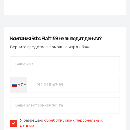
Компания Rsbc Platt159 не выводит деньги?
Верните средства с помощью чарджбэка
+7
Russia
+7
Я разрешаю
обработку моих персональных
данных