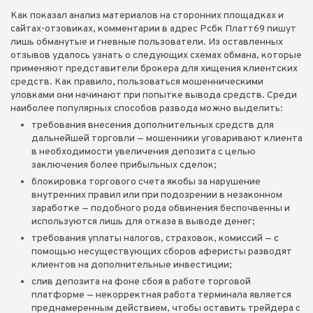
Как показал анализ материалов на сторонних площадках и
сайтах-отзовиках, комментарии в адрес Рсбк Платт69 пишут
лишь обманутые и гневные пользователи. Из оставленных
отзывов удалось узнать о следующих схемах обмана, которые
применяют представители брокера для хищения клиентских
средств. Как правило, пользоваться мошенническими
уловками они начинают при попытке вывода средств. Среди
наиболее популярных способов развода можно выделить:
требования внесения дополнительных средств для
дальнейшей торговли — мошенники уговаривают клиента
в необходимости увеличения депозита с целью
заключения более прибыльных сделок;
блокировка торгового счета якобы за нарушение
внутренних правил или при подозрении в незаконном
заработке — подобного рода обвинения беспочвенны и
используются лишь для отказа в выводе денег;
требования уплаты налогов, страховок, комиссий — с
помощью несуществующих сборов аферисты разводят
клиентов на дополнительные инвестиции;
слив депозита на фоне сбоя в работе торговой
платформе — некорректная работа терминала является
преднамеренным действием, чтобы оставить трейдера с