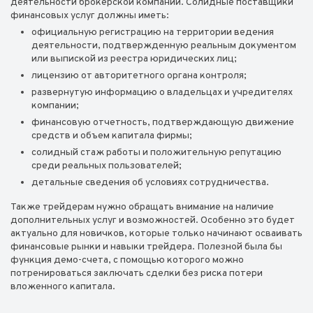
деятельности брокерской компании. Солидные поставщики
финансовых услуг должны иметь:
официальную регистрацию на территории ведения
деятельности, подтвержденную реальным документом
или выпиской из реестра юридических лиц;
лицензию от авторитетного органа контроля;
развернутую информацию о владельцах и учредителях
компании;
финансовую отчетность, подтверждающую движение
средств и объем капитала фирмы;
солидный стаж работы и положительную репутацию
среди реальных пользователей;
детальные сведения об условиях сотрудничества.
Также трейдерам нужно обращать внимание на наличие
дополнительных услуг и возможностей. Особенно это будет
актуально для новичков, которые только начинают осваивать
финансовые рынки и навыки трейдера. Полезной была бы
функция демо-счета, с помощью которого можно
потренироваться заключать сделки без риска потери
вложенного капитала.