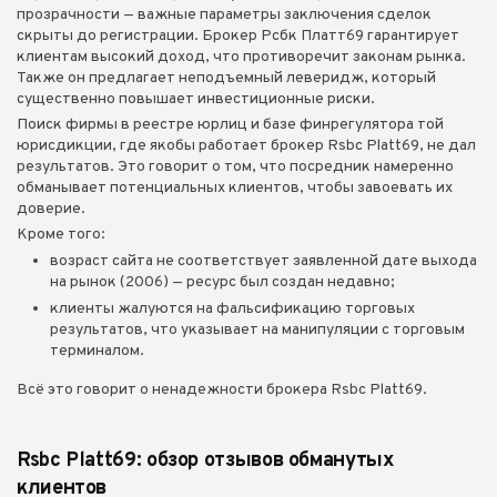
прозрачности — важные параметры заключения сделок
скрыты до регистрации. Брокер Рсбк Платт69 гарантирует
клиентам высокий доход, что противоречит законам рынка.
Также он предлагает неподъемный леверидж, который
существенно повышает инвестиционные риски.
Поиск фирмы в реестре юрлиц и базе финрегулятора той
юрисдикции, где якобы работает брокер Rsbc Platt69, не дал
результатов. Это говорит о том, что посредник намеренно
обманывает потенциальных клиентов, чтобы завоевать их
доверие.
Кроме того:
возраст сайта не соответствует заявленной дате выхода
на рынок (2006) — ресурс был создан недавно;
клиенты жалуются на фальсификацию торговых
результатов, что указывает на манипуляции с торговым
терминалом.
Всё это говорит о ненадежности брокера Rsbc Platt69.
Rsbc Platt69: обзор отзывов обманутых
клиентов