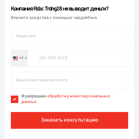
Компания Rsbc Trdng28 не выводит деньги?
Верните средства с помощью чарджбэка
+1
United
States
+1
Я разрешаю
обработку моих персональных
данных
Заказать консультацию