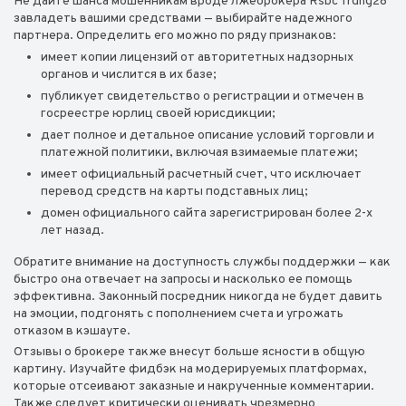
Не дайте шанса мошенникам вроде лжеброкера Rsbc Trdng28
завладеть вашими средствами — выбирайте надежного
партнера. Определить его можно по ряду признаков:
имеет копии лицензий от авторитетных надзорных
органов и числится в их базе;
публикует свидетельство о регистрации и отмечен в
госреестре юрлиц своей юрисдикции;
дает полное и детальное описание условий торговли и
платежной политики, включая взимаемые платежи;
имеет официальный расчетный счет, что исключает
перевод средств на карты подставных лиц;
домен официального сайта зарегистрирован более 2-х
лет назад.
Обратите внимание на доступность службы поддержки — как
быстро она отвечает на запросы и насколько ее помощь
эффективна. Законный посредник никогда не будет давить
на эмоции, подгонять с пополнением счета и угрожать
отказом в кэшауте.
Отзывы о брокере также внесут больше ясности в общую
картину. Изучайте фидбэк на модерируемых платформах,
которые отсеивают заказные и накрученные комментарии.
Также следует критически оценивать чрезмерно