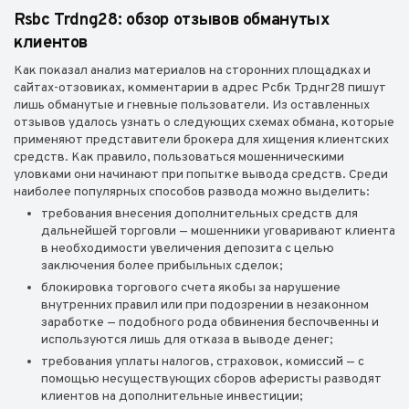
Rsbc Trdng28: обзор отзывов обманутых
клиентов
Как показал анализ материалов на сторонних площадках и
сайтах-отзовиках, комментарии в адрес Рсбк Трднг28 пишут
лишь обманутые и гневные пользователи. Из оставленных
отзывов удалось узнать о следующих схемах обмана, которые
применяют представители брокера для хищения клиентских
средств. Как правило, пользоваться мошенническими
уловками они начинают при попытке вывода средств. Среди
наиболее популярных способов развода можно выделить:
требования внесения дополнительных средств для
дальнейшей торговли — мошенники уговаривают клиента
в необходимости увеличения депозита с целью
заключения более прибыльных сделок;
блокировка торгового счета якобы за нарушение
внутренних правил или при подозрении в незаконном
заработке — подобного рода обвинения беспочвенны и
используются лишь для отказа в выводе денег;
требования уплаты налогов, страховок, комиссий — с
помощью несуществующих сборов аферисты разводят
клиентов на дополнительные инвестиции;