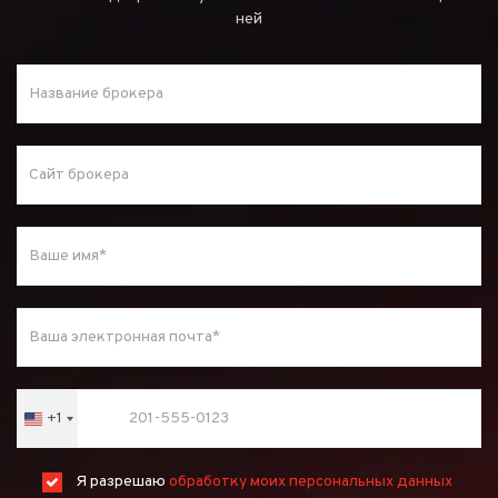
ней
+1
United
States
+1
Я разрешаю
обработку моих персональных данных