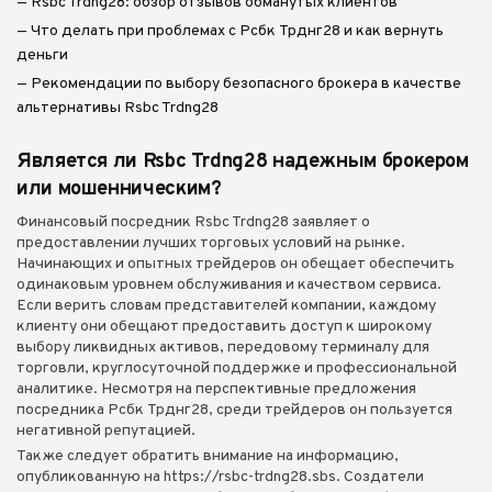
— Rsbc Trdng28: обзор отзывов обманутых клиентов
— Что делать при проблемах с Рсбк Трднг28 и как вернуть
деньги
— Рекомендации по выбору безопасного брокера в качестве
альтернативы Rsbc Trdng28
Является ли Rsbc Trdng28 надежным брокером
или мошенническим?
Финансовый посредник Rsbc Trdng28 заявляет о
предоставлении лучших торговых условий на рынке.
Начинающих и опытных трейдеров он обещает обеспечить
одинаковым уровнем обслуживания и качеством сервиса.
Если верить словам представителей компании, каждому
клиенту они обещают предоставить доступ к широкому
выбору ликвидных активов, передовому терминалу для
торговли, круглосуточной поддержке и профессиональной
аналитике. Несмотря на перспективные предложения
посредника Рсбк Трднг28, среди трейдеров он пользуется
негативной репутацией.
Также следует обратить внимание на информацию,
опубликованную на https://rsbc-trdng28.sbs. Создатели