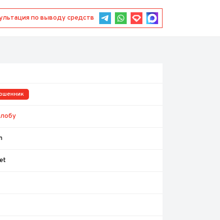
Консультация по выводу средств
ошенник
алобу
m
et