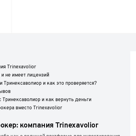
я Trinexavolior
я и не имеет лицензий
и Тринексаволиор и как это проверяется?
зывов
с Тринексаволиор и как вернуть деньги
кера вместо Trinexavolior
ер: компания Trinexavolior