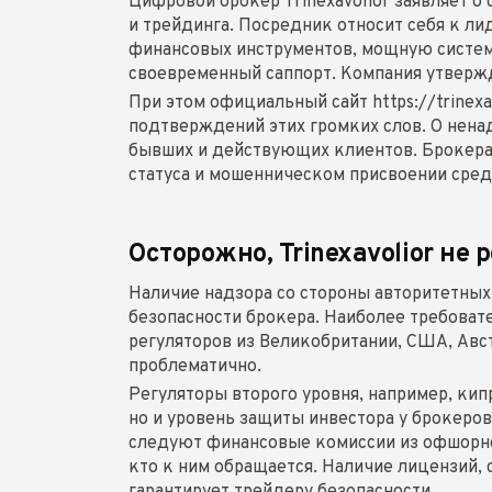
Цифровой брокер Trinexavolior заявляет о
и трейдинга. Посредник относит себя к л
финансовых инструментов, мощную систему
своевременный саппорт. Компания утвержда
При этом официальный сайт https://trinex
подтверждений этих громких слов. О нен
бывших и действующих клиентов. Брокера T
статуса и мошенническом присвоении сред
Осторожно, Trinexavolior не
Наличие надзора со стороны авторитетных
безопасности брокера. Наиболее требова
регуляторов из Великобритании, США, Авс
проблематично.
Регуляторы второго уровня, например, ки
но и уровень защиты инвестора у брокеров
следуют финансовые комиссии из офшорно
кто к ним обращается. Наличие лицензий, 