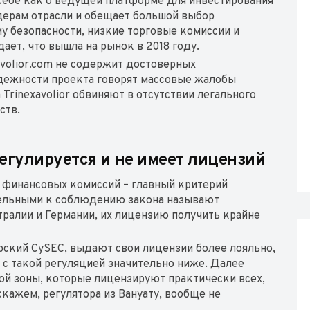
 себе как о ведущей платформе для инвестирования
идерам отрасли и обещает большой выбор
 безопасности, низкие торговые комиссии и
ет, что вышла на рынок в 2018 году.
avolior.com не содержит достоверных
адежности проекта говорят массовые жалобы
rinexavolior обвиняют в отсутствии легального
ств.
 регулируется и не имеет лицензий
 финансовых комиссий – главный критерий
тельными к соблюдению закона называют
тралии и Германии, их лицензию получить крайне
прский CySEC, выдают свои лицензии более лояльно,
 с такой регуляцией значительно ниже. Далее
й зоны, которые лицензируют практически всех,
скажем, регулятора из Вануату, вообще не