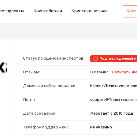
естпроекты
Криптобиржи
Криптокошельки
Статус по оценкам экспертов:
Подтвержденный м
Отзывы:
0 отзыва
Написать ж
Домены и сайты-зеркала:
https://trinexavolior.co
Почта:
support@Trinexavolior.n
Дата основания:
Работает с 2018 года
Телефон поддержки:
не указано