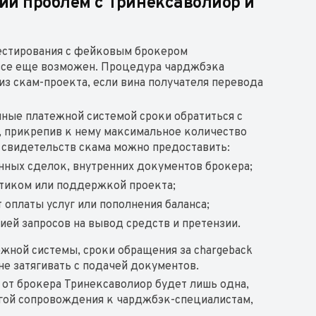
ии проблем с Тринексаволиор и
вестирования с фейковым брокером
тв все еще возможен. Процедура чарджбэка
из скам-проекта, если вина получателя перевода
ные платежной системой сроки обратиться с
, прикрепив к нему максимальное количество
 свидетельств скама можно предоставить:
нных сделок, внутренних документов брокера;
итиком или поддержкой проекта;
 оплаты услуг или пополнения баланса;
ей запросов на вывод средств и претензии.
ежной системы, сроки обращения за chargeback
не затягивать с подачей документов.
 от брокера Тринексаволиор будет лишь одна,
угой сопровождения к чарджбэк-специалистам,