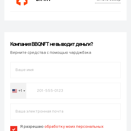
Компания BBQNFT не выводит деньги?
Верните средства с помощью чарджбэка
+1
United
States
+1
Я разрешаю
обработку моих персональных