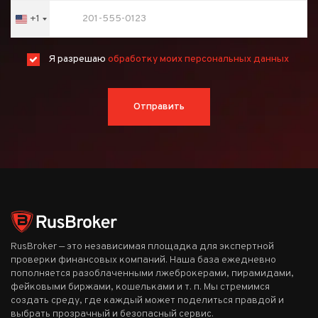
+1
United
States
+1
Я разрешаю
обработку моих персональных данных
Отправить
RusBroker — это независимая площадка для экспертной
проверки финансовых компаний. Наша база ежедневно
пополняется разоблаченными лжеброкерами, пирамидами,
фейковыми биржами, кошельками и т. п. Мы стремимся
создать среду, где каждый может поделиться правдой и
выбрать прозрачный и безопасный сервис.