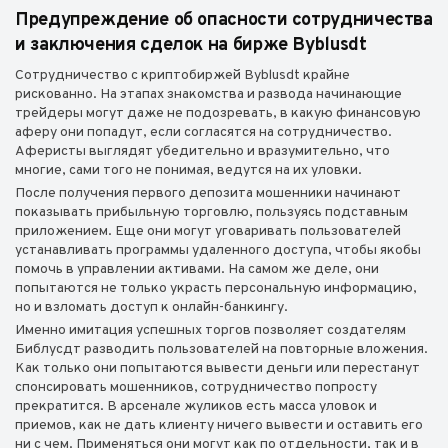
Предупреждение об опасности сотрудничества
и заключения сделок на бирже Byblusdt
Сотрудничество с криптобиржей Byblusdt крайне
рискованно. На этапах знакомства и развода начинающие
трейдеры могут даже не подозревать, в какую финансовую
аферу они попадут, если согласятся на сотрудничество.
Аферисты выглядят убедительно и вразумительно, что
многие, сами того не понимая, ведутся на их уловки.
После получения первого депозита мошенники начинают
показывать прибыльную торговлю, пользуясь подставным
приложением. Еще они могут уговаривать пользователей
устанавливать программы удаленного доступа, чтобы якобы
помочь в управлении активами. На самом же деле, они
попытаются не только украсть персональную информацию,
но и взломать доступ к онлайн-банкингу.
Именно имитация успешных торгов позволяет создателям
Библусдт разводить пользователей на повторные вложения.
Как только они попытаются вывести деньги или перестанут
спонсировать мошенников, сотрудничество попросту
прекратится. В арсенале жуликов есть масса уловок и
приемов, как не дать клиенту ничего вывести и оставить его
ни с чем. Применяться они могут как по отдельности, так и в