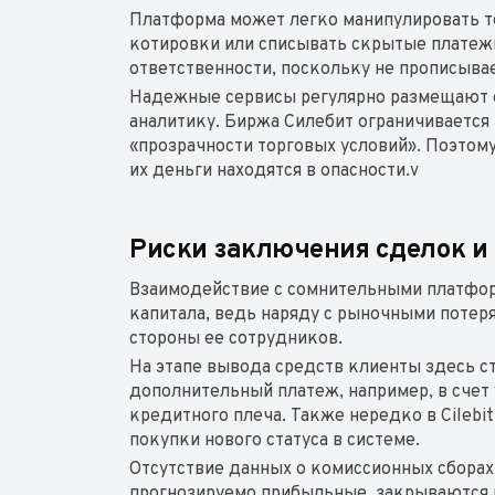
Платформа может легко манипулировать т
котировки или списывать скрытые платежи)
ответственности, поскольку не прописывае
Надежные сервисы регулярно размещают о
аналитику. Биржа Силебит ограничиваетс
«прозрачности торговых условий». Поэтому
их деньги находятся в опасности.v
Риски заключения сделок и 
Взаимодействие с сомнительными платфор
капитала, ведь наряду с рыночными потер
стороны ее сотрудников.
На этапе вывода средств клиенты здесь с
дополнительный платеж, например, в счет 
кредитного плеча. Также нередко в Cilebi
покупки нового статуса в системе.
Отсутствие данных о комиссионных сборах
прогнозируемо прибыльные, закрываются 