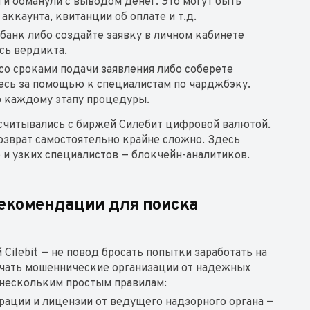
и и обманули с выводом денег. Это могут быть
ккаунта, квитанции об оплате и т.д.
банк либо создайте заявку в личном кабинете
сь вердикта.
со сроками подачи заявления либо соберете
есь за помощью к специалистам по чарджбэку.
о каждому этапу процедуры.
ссчитывались с биржей Силебит цифровой валютой.
зврат самостоятельно крайне сложно. Здесь
 и узких специалистов — блокчейн-аналитиков.
 рекомендации для поиска
Cilebit — не повод бросать попытки заработать на
ичать мошеннические организации от надежных
 нескольким простым правилам:
рации и лицензии от ведущего надзорного органа —