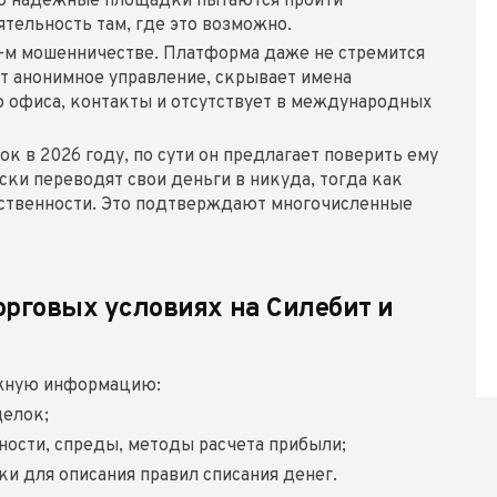
ако надежные площадки пытаются пройти
тельность там, где это возможно.
0%-м мошенничестве. Платформа даже не стремится
ет анонимное управление, скрывает имена
го офиса, контакты и отсутствует в международных
к в 2026 году, по сути он предлагает поверить ему
ки переводят свои деньги в никуда, тогда как
тственности. Это подтверждают многочисленные
орговых условиях на Силебит и
важную информацию:
делок;
ности, спреды, методы расчета прибыли;
и для описания правил списания денег.