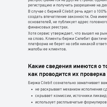
распространяется на другие страны. Одн
регистрацию и получить разрешение на дея
В случае с биржей Cilebit речь идет о 10
создать впечатление законности. Она име
основателей, не публикует адрес головно
финансовых реестрах.
Хотя сервис утверждает, что вышел на рыно
на слово. Клиенты биржи Силебит фактичес
платформа не берет на себя никакой отве
жалобы ее клиентов.
Какие сведения имеются о т
как проводится их проверка
Биржа Cilebit сознательно замалчивает 
не раскрывает механизм исполнения с
скрывает комиссии, источники ликвид
использует расплывчатые формулировк